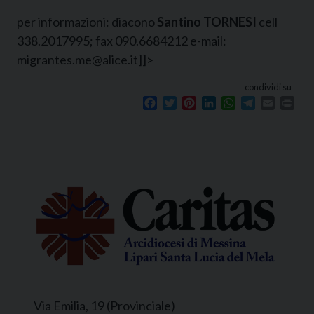
per informazioni: diacono
Santino TORNESI
cell
338.2017995; fax 090.6684212 e-mail:
migrantes.me@alice.it]]>
condividi su
Facebook
Twitter
Pinterest
LinkedIn
WhatsApp
Telegram
Email
Prin
Via Emilia, 19 (Provinciale)