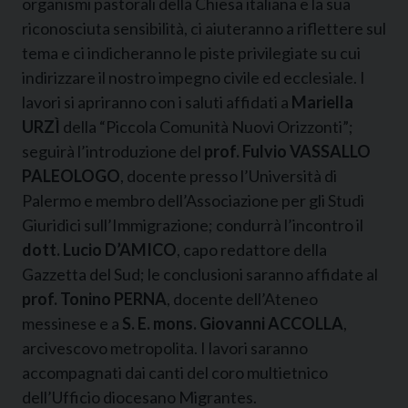
organismi pastorali della Chiesa italiana e la sua
riconosciuta sensibilità, ci aiuteranno a riflettere sul
tema e ci indicheranno le piste privilegiate su cui
indirizzare il nostro impegno civile ed ecclesiale. I
lavori si apriranno con i saluti affidati a
Mariella
URZÌ
della “Piccola Comunità Nuovi Orizzonti”;
seguirà l’introduzione del
prof. Fulvio VASSALLO
PALEOLOGO
, docente presso l’Università di
Palermo e membro dell’Associazione per gli Studi
Giuridici sull’Immigrazione; condurrà l’incontro il
dott. Lucio D’AMICO
, capo redattore della
Gazzetta del Sud; le conclusioni saranno affidate al
prof. Tonino PERNA
, docente dell’Ateneo
messinese e a
S. E. mons. Giovanni ACCOLLA
,
arcivescovo metropolita. I lavori saranno
accompagnati dai canti del coro multietnico
dell’Ufficio diocesano Migrantes.