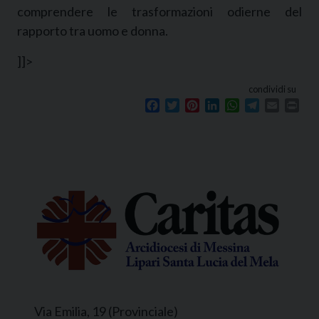
comprendere le trasformazioni odierne del
rapporto tra uomo e donna.
]]>
condividi su
Facebook
Twitter
Pinterest
LinkedIn
WhatsApp
Telegram
Email
Prin
Via Emilia, 19 (Provinciale)