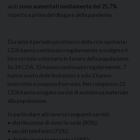
aiuti
sono aumentati mediamente del 25,7%
rispetto a prima del dilagare della pandemia.
Durante il periodo più intenso della crisi sanitaria i
CDA hanno continuato regolarmente a svolgere il
loro servizio volontario in favore della popolazione.
Su 24 CDA, 15 hanno continuato regolarmente, 7
hanno avuto delle limitazioni e solo 2 hanno
interrotto o sospeso il servizio. Nel complesso 22
CDA hanno erogato servizi di assistenza materiale
alla popolazione.
In particolare attraverso i seguenti servizi:
• distribuzione di viveri in sede (80%);
• ascolti telefonici (71%);
• distribuzione buoni spesa (58%);