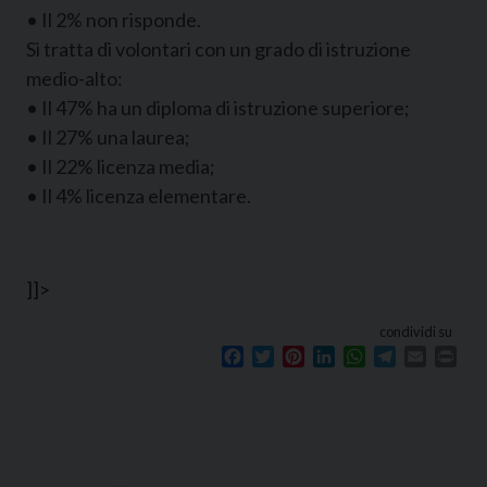
• Il 2% non risponde.
Si tratta di volontari con un grado di istruzione
medio-alto:
• Il 47% ha un diploma di istruzione superiore;
• Il 27% una laurea;
• Il 22% licenza media;
• Il 4% licenza elementare.
]]>
condividi su
Facebook
Twitter
Pinterest
LinkedIn
WhatsApp
Telegram
Email
Prin