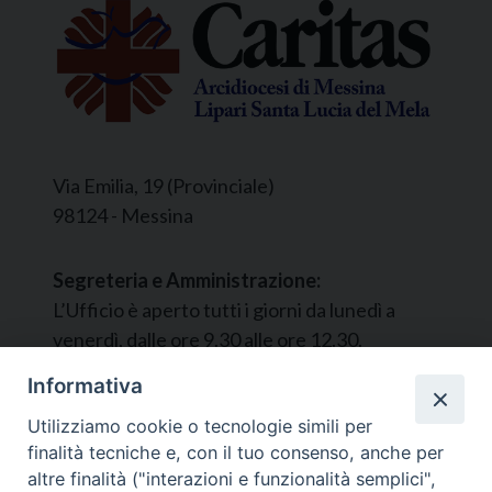
Via Emilia, 19 (Provinciale)
98124 - Messina
Segreteria e Amministrazione:
L’Ufficio è aperto tutti i giorni da lunedì a
venerdì, dalle ore 9.30 alle ore 12.30.
Tel. 090.9146045
Informativa
mail:
ufficiocaritas@diocesimessina.it
.
Utilizziamo cookie o tecnologie simili per
finalità tecniche e, con il tuo consenso, anche per
Seguici su
altre finalità ("interazioni e funzionalità semplici",