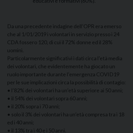
educativi e formativi (60%).
Da una precedente indagine dell’OPR era emerso
che al 1/01/2019 i volontari in servizio presso i 24
CDA fossero 120, di cui il 72% donne ed il 28%
uomini.
Particolarmente significativi i dati circa l’età media
dei volontari, che evidentemente ha giocato un
ruolo importante durante l’emergenza COVID19
per le sue implicazioni circa la possibilità di contagio:
• l’82% dei volontari ha un’età superiore ai 50 anni;
• il 54% dei volontari sopra 60 anni;
• il 20% sopra i 70 anni;
• solo il 3% dei volontari ha un’età compresa tra i 18
ed i 40 anni;
• il 13% tra i 40 e i 50 anni.