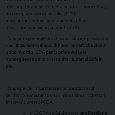
• disbrigo pratiche e orientamento ai servizi (45%);
• consegna viveri a domicilio (41%);
• ascolto in sede su appuntamento (25%);
• sussidi economici in contanti (25%).
L’aumento generale di richieste coincide pressoché
con
un aumento medio di nuovi poveri, che cioè si
sono rivolti al CDA per la prima volta in
conseguenza della crisi sanitaria, pari al 26% in
più
.
L’impegno della Caritas si è concretizzato sul
territorio nonostante una diminuzione di volontari
in servizio presso i CDA:
In 13 CDA su 24 vi è stata
una flessione