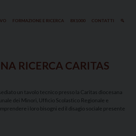
IVO
FORMAZIONE E RICERCA
8X1000
CONTATTI
UNA RICERCA CARITAS
insediato un tavolo tecnico presso la Caritas diocesana
unale dei Minori, Ufficio Scolastico Regionale e
mprendere i loro bisogni ed il disagio sociale presente