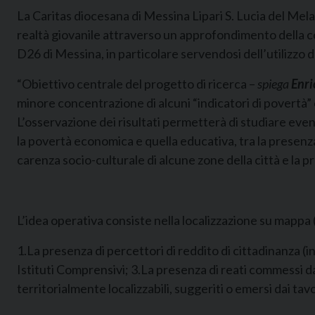
La Caritas diocesana di Messina Lipari S. Lucia del Mela
realtà giovanile attraverso un approfondimento della cond
D26 di Messina, in particolare servendosi dell’utilizzo 
“Obiettivo centrale del progetto di ricerca –
spiega
Enri
minore concentrazione di alcuni “indicatori di povertà
L’osservazione dei risultati permetterà di studiare eve
la povertà economica e quella educativa, tra la presenza
carenza socio-culturale di alcune zone della città e la p
L’idea operativa consiste nella localizzazione su mappa (
1.La presenza di percettori di reddito di cittadinanza (in
Istituti Comprensivi; 3.La presenza di reati commessi da m
territorialmente localizzabili, suggeriti o emersi dai ta