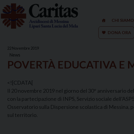
Skip
to
content
CHI SIAMO
DONA ORA
22 Novembre 2019
News
POVERTÀ EDUCATIVA E MI
<![CDATA[
Il 20 novembre 2019 nel giorno del 30° anniversario de
con la partecipazione di INPS, Servizio sociale dell’ASP
Osservatorio sulla Dispersione scolastica di Messina, pe
sul territorio.