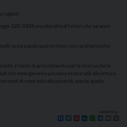
e ragioni:
 Legge 328/2000) una pluralità di fattori che saranno
ivelli, accorpando quei territori con caratteristiche
ocietà, è fonte di arricchimento per la ricerca che la
ltati che emergeranno possano essere utili alla lettura
nterventi di contrasto alle povertà, specie quella
condividi su
Facebook
Twitter
Pinterest
LinkedIn
WhatsApp
Telegram
Email
Prin