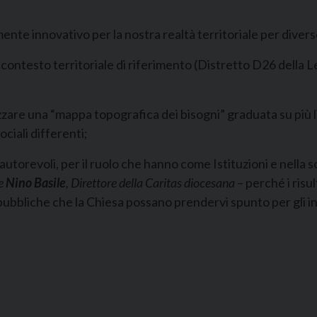
mente innovativo per la nostra realtà territoriale per divers
 il contesto territoriale di riferimento (Distretto D26 della
lizzare una “mappa topografica dei bisogni” graduata su più l
ociali differenti;
autorevoli, per il ruolo che hanno come Istituzioni e nella s
re
Nino Basile
, Direttore della Caritas diocesana
– perché i risu
i pubbliche che la Chiesa possano prendervi spunto per gli i