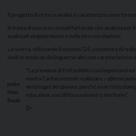
Il progetto di ricerca-analisi si caratterizza come forte
Si tratta di una ricerca multifattoriale che analizza per
analizzati singolarmente e nelle loro correlazioni;
La ricerca, utilizzando il sistema GIS, consentirà di rea
simili in modo da distinguerne altri con caratteristiche s
“La presenza di Enti pubblici così importanti ed 
nostra Caritas intende realizzare –
afferma pad
padre
dei bisogni dei giovani, perché sia le Istituzion
Nino
educativa, così diffusa sul nostro territorio”.
Basile
]]>