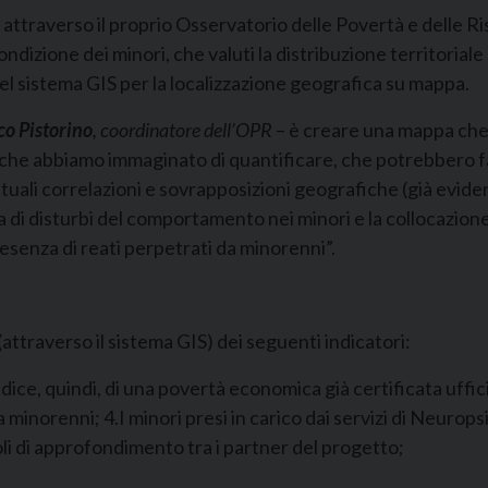
 attraverso il proprio Osservatorio delle Povertà e delle Ri
izione dei minori, che valuti la distribuzione territoriale d
del sistema GIS per la localizzazione geografica su mappa.
co Pistorino
, coordinatore dell’OPR
– è creare una mappa che 
” che abbiamo immaginato di quantificare, che potrebbero f
ntuali correlazioni e sovrapposizioni geografiche (già evid
 di disturbi del comportamento nei minori e la collocazione 
resenza di reati perpetrati da minorenni”.
attraverso il sistema GIS) dei seguenti indicatori:
dice, quindi, di una povertà economica già certificata ufficia
inorenni; 4.I minori presi in carico dai servizi di Neuropsic
voli di approfondimento tra i partner del progetto;