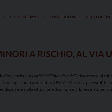
COSA FACCIAMO
COSA PUOI FARE
PATTO EDUCAT
NORI A RISCHIO, AL VIA 
lla
Convenzione sui diritti dell’infanzia e dell’adolescenza
, si è 
5, Neuropsichiatria infantile, USSM e Procura presso il Trib
r discutere della situazione di minori e adolescenti, per co