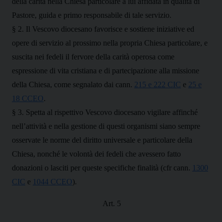
della carità nella Chiesa particolare a lui affidata in qualità di
Pastore, guida e primo responsabile di tale servizio.
§ 2. Il Vescovo diocesano favorisce e sostiene iniziative ed
opere di servizio al prossimo nella propria Chiesa particolare, e
suscita nei fedeli il fervore della carità operosa come
espressione di vita cristiana e di partecipazione alla missione
della Chiesa, come segnalato dai cann.
215 e 222 CIC
e
25 e
18 CCEO
.
§ 3. Spetta al rispettivo Vescovo diocesano vigilare affinché
nell’attività e nella gestione di questi organismi siano sempre
osservate le norme del diritto universale e particolare della
Chiesa, nonché le volontà dei fedeli che avessero fatto
donazioni o lasciti per queste specifiche finalità (cfr cann.
1300
CIC
e
1044 CCEO
).
Art. 5