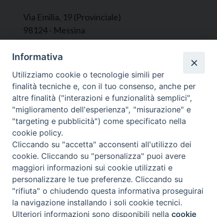
Via Emilia, 19 (Provinciale)
98124 - Messina
Segreteria e Amministrazione:
Informativa
L’Ufficio è aperto tutti i giorni da lunedì a
Utilizziamo cookie o tecnologie simili per
venerdì, dalle ore 9.30 alle ore 12.30.
finalità tecniche e, con il tuo consenso, anche per
Tel. 090.9146045
altre finalità ("interazioni e funzionalità semplici",
mail:
ufficiocaritas@diocesimessina.it
.
"miglioramento dell'esperienza", "misurazione" e
"targeting e pubblicità") come specificato nella
Seguici su
cookie policy.
Cliccando su "accetta" acconsenti all'utilizzo dei
cookie. Cliccando su "personalizza" puoi avere
maggiori informazioni sui cookie utilizzati e
personalizzare le tue preferenze. Cliccando su
© 2022 - 2025 Caritas Arcidiocesi di Messina Lipari
"rifiuta" o chiudendo questa informativa proseguirai
Santa Lucia del Mela - All Rights Reserved | Privacy
la navigazione installando i soli cookie tecnici.
Policy
Ulteriori informazioni sono disponibili nella
cookie
Preferenze Cookie