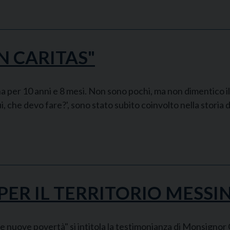
N CARITAS"
 per 10 anni e 8 mesi. Non sono pochi, ma non dimentico il mi
 che devo fare?', sono stato subito coinvolto nella storia d
ER IL TERRITORIO MESSI
e nuove povertà" si intitola la testimonianza di Monsignor