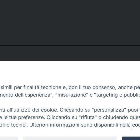
Segreteria e Amministrazione:
L’Ufficio è aperto tutti i giorni da lunedì a venerdì, dalle or
imili per finalità tecniche e, con il tuo consenso, anche per 
9.30 alle ore 12.30.
amento dell'esperienza", "misurazione" e "targeting e pubbli
Tel. 090.9146045
mail:
ufficiocaritas@diocesimessina.it
.
i all'utilizzo dei cookie. Cliccando su "personalizza" puoi
re le tue preferenze. Cliccando su "rifiuta" o chiudendo que
okie tecnici. Ulteriori informazioni sono disponibili nella
coo