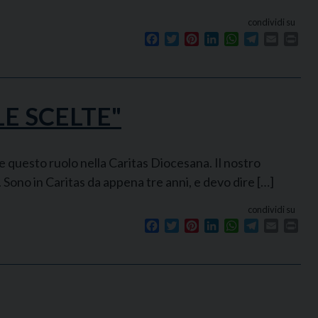
condividi su
Facebook
Twitter
Pinterest
LinkedIn
WhatsApp
Telegram
Email
Prin
E SCELTE"
 questo ruolo nella Caritas Diocesana. Il nostro
a. Sono in Caritas da appena tre anni, e devo dire […]
condividi su
Facebook
Twitter
Pinterest
LinkedIn
WhatsApp
Telegram
Email
Prin