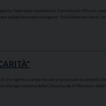
usta, l’opera più rispondente, il servizio più efficace, mant
a frase spiega bene questo legame: 'fare il bene per bene', fa
CARITÀ"
che significa carità, riuscire a far passare la comunità dei 
ivo il lungo cammino della Chiesa locale di Messina e della C