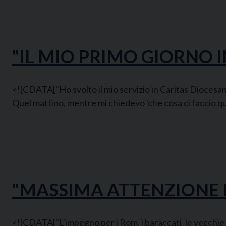
"IL MIO PRIMO GIORNO I
<![CDATA["Ho svolto il mio servizio in Caritas Diocesana
Quel mattino, mentre mi chiedevo 'che cosa ci faccio qui,
"MASSIMA ATTENZIONE P
<![CDATA["L’impegno per i Rom, i baraccati, le vecchie 