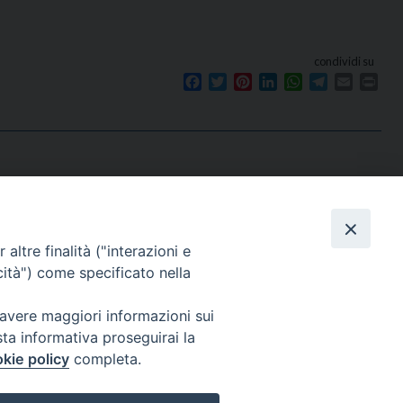
condividi su
Facebook
Twitter
Pinterest
LinkedIn
WhatsApp
Telegram
Email
Prin
Seguici su
e
altre finalità ("interazioni e
cità") come specificato nella
 avere maggiori informazioni sui
sta informativa proseguirai la
kie policy
completa.