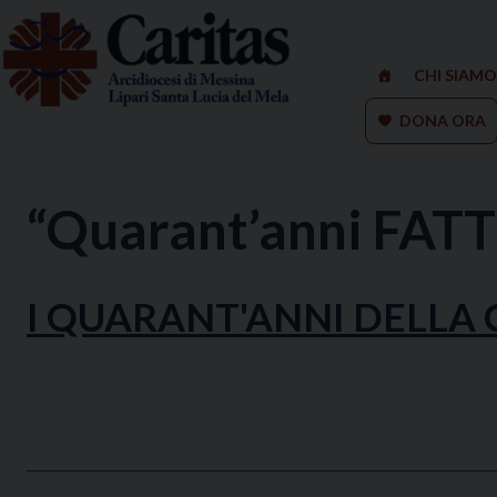
Skip
to
content
CHI SIAMO
DONA ORA
“Quarant’anni FATTI
I QUARANT'ANNI DELLA