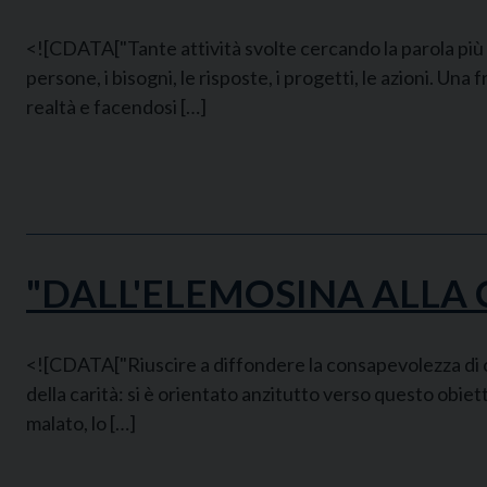
<![CDATA["Tante attività svolte cercando la parola più gi
persone, i bisogni, le risposte, i progetti, le azioni. Un
realtà e facendosi […]
"DALL'ELEMOSINA ALLA 
<![CDATA["Riuscire a diffondere la consapevolezza di ciò 
della carità: si è orientato anzitutto verso questo obiett
malato, lo […]