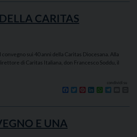
 DELLA CARITAS
 convegno sui 40 anni della Caritas Diocesana. Alla
rettore di Caritas Italiana, don Francesco Soddu, il
condividi su
Facebook
Twitter
Pinterest
LinkedIn
WhatsApp
Telegram
Email
Prin
NVEGNO E UNA