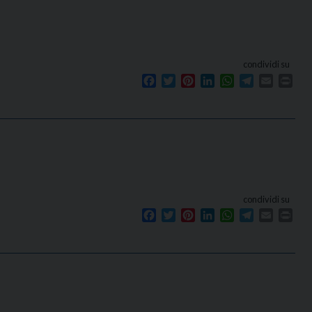
condividi su
Facebook
Twitter
Pinterest
LinkedIn
WhatsApp
Telegram
Email
Prin
condividi su
Facebook
Twitter
Pinterest
LinkedIn
WhatsApp
Telegram
Email
Prin