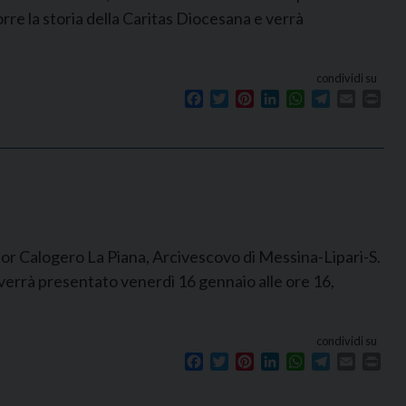
re la storia della Caritas Diocesana e verrà
condividi su
Facebook
Twitter
Pinterest
LinkedIn
WhatsApp
Telegram
Email
Prin
gnor Calogero La Piana, Arcivescovo di Messina-Lipari-S.
e verrà presentato venerdì 16 gennaio alle ore 16,
condividi su
Facebook
Twitter
Pinterest
LinkedIn
WhatsApp
Telegram
Email
Prin