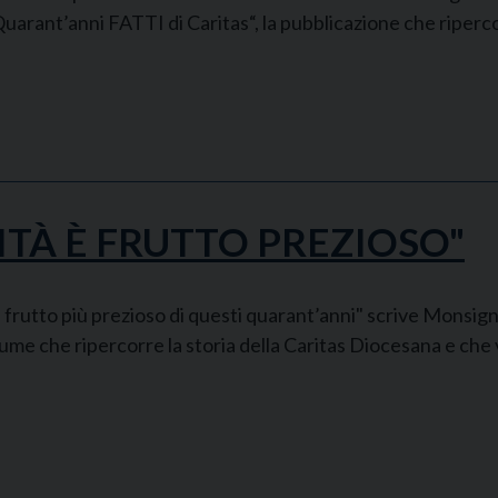
arant’anni FATTI di Caritas“, la pubblicazione che ripercor
ITÀ È FRUTTO PREZIOSO"
il frutto più prezioso di questi quarant’anni" scrive Monsi
olume che ripercorre la storia della Caritas Diocesana e ch