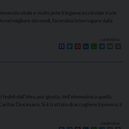
enendo vitale e vivificante il legame ecclesiale tra le
rlo nel migliore dei modi, facendosi interrogare dalla
condividi su
Facebook
Twitter
Pinterest
LinkedIn
WhatsApp
Telegram
Email
Prin
fedeli dall’idea, pur giusta, dell’elemosina a quella
aritas Diocesana. Si è trattato di accogliere il povero, il
condividi su