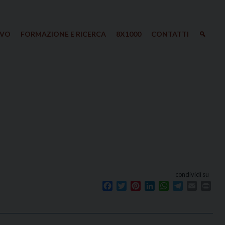
IVO
FORMAZIONE E RICERCA
8X1000
CONTATTI
condividi su
Facebook
Twitter
Pinterest
LinkedIn
WhatsApp
Telegram
Email
Prin