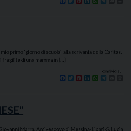
Facebook
Twitter
Pinterest
LinkedIn
WhatsApp
Telegram
Email
Prin
o primo 'giorno di scuola' alla scrivania della Caritas.
i fragilità di una mamma in […]
condividi su
Facebook
Twitter
Pinterest
LinkedIn
WhatsApp
Telegram
Email
Prin
NESE"
 Giovanni Marra, Arcivescovo di Messina-Lipari-S. Lucia