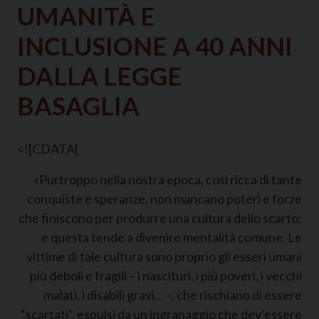
UMANITÀ E
INCLUSIONE A 40 ANNI
DALLA LEGGE
BASAGLIA
<![CDATA[
«Purtroppo nella nostra epoca, così ricca di tante
conquiste e speranze, non mancano poteri e forze
che finiscono per produrre una cultura dello scarto;
e questa tende a divenire mentalità comune. Le
vittime di tale cultura sono proprio gli esseri umani
più deboli e fragili – i nascituri, i più poveri, i vecchi
malati, i disabili gravi… –, che rischiano di essere
“scartati”, espulsi da un ingranaggio che dev’essere