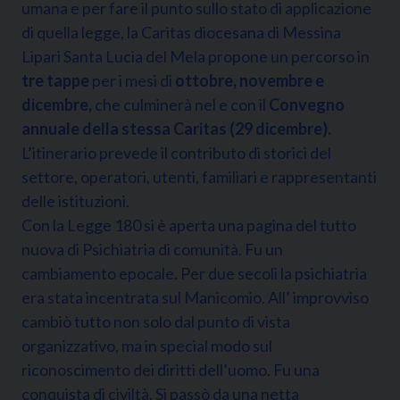
umana e per fare il punto sullo stato di applicazione
di quella legge, la Caritas diocesana di Messina
Lipari Santa Lucia del Mela propone un percorso in
tre tappe
per i mesi di
ottobre, novembre e
dicembre,
che culminerà nel e con il
Convegno
annuale della stessa Caritas (29 dicembre).
L’itinerario prevede il contributo di storici del
settore, operatori, utenti, familiari e rappresentanti
delle istituzioni.
Con la Legge 180 si è aperta una pagina del tutto
nuova di Psichiatria di comunità. Fu un
cambiamento epocale. Per due secoli la psichiatria
era stata incentrata sul Manicomio. All’ improvviso
cambiò tutto non solo dal punto di vista
organizzativo, ma in special modo sul
riconoscimento dei diritti dell’uomo. Fu una
conquista di civiltà. Si passò da una netta