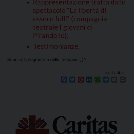
Rappresentazione tratta dallo
spettacolo “La libertà di
essere folli” (compagnia
teatrale I giovani di
Pirandello);
Testimonianze.
]]>
Scarica il programma delle tre tappe:
condividi su
Facebook
Twitter
Pinterest
LinkedIn
WhatsApp
Telegram
Email
Prin