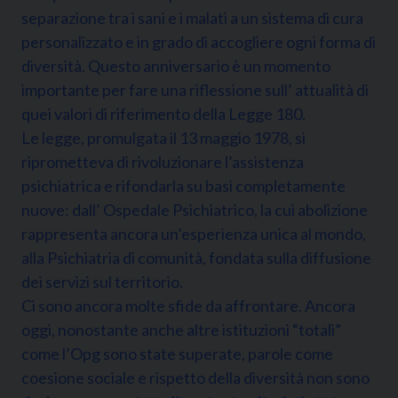
separazione tra i sani e i malati a un sistema di cura
personalizzato e in grado di accogliere ogni forma di
diversità. Questo anniversario è un momento
importante per fare una riflessione sull’ attualità di
quei valori di riferimento della Legge 180.
Le legge, promulgata il 13 maggio 1978, si
riprometteva di rivoluzionare l’assistenza
psichiatrica e rifondarla su basi completamente
nuove: dall’ Ospedale Psichiatrico, la cui abolizione
rappresenta ancora un’esperienza unica al mondo,
alla Psichiatria di comunità, fondata sulla diffusione
dei servizi sul territorio.
Ci sono ancora molte sfide da affrontare. Ancora
oggi, nonostante anche altre istituzioni “totali”
come l’Opg sono state superate, parole come
coesione sociale e rispetto della diversità non sono