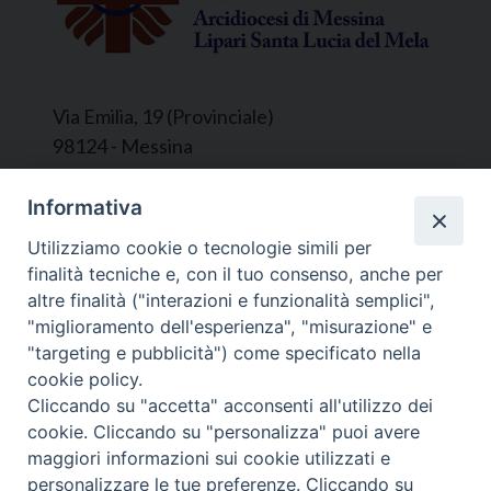
Via Emilia, 19 (Provinciale)
98124 - Messina
Segreteria e Amministrazione:
Informativa
L’Ufficio è aperto tutti i giorni da lunedì a
Utilizziamo cookie o tecnologie simili per
venerdì, dalle ore 9.30 alle ore 12.30.
finalità tecniche e, con il tuo consenso, anche per
Tel. 090.9146045
altre finalità ("interazioni e funzionalità semplici",
mail:
ufficiocaritas@diocesimessina.it
.
"miglioramento dell'esperienza", "misurazione" e
"targeting e pubblicità") come specificato nella
Seguici su
cookie policy.
Cliccando su "accetta" acconsenti all'utilizzo dei
cookie. Cliccando su "personalizza" puoi avere
maggiori informazioni sui cookie utilizzati e
personalizzare le tue preferenze. Cliccando su
© 2022 - 2025 Caritas Arcidiocesi di Messina Lipari