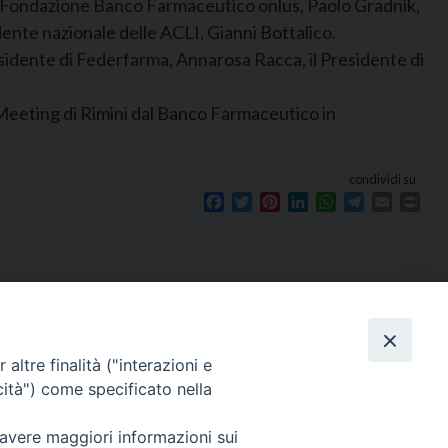
lla Fondazione Banco Farmaceutico onlus, Paolo Gradnik,
dente nazionale delle ACLI, Gianni Bottalico.
Presidente di Federfarma, Annarosa Racca, il Presidente di
 Meeting di Rimini dal Banco Farmaceutico in
condividi su
Facebook
Twitter
Pinterest
LinkedIn
WhatsApp
Telegram
Email
Prin
Seguici su
e
altre finalità ("interazioni e
cità") come specificato nella
 avere maggiori informazioni sui