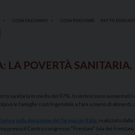
COSA FACCIAMO
COSA PUOI FARE
PATTO EDUCAT
LA POVERTÀ SANITARIA. 
tà sanitaria in media del 97%. In sintesi sono aumentati i c
lpiva le famiglie costringendole a fare a meno di alimenti, di
aria e sulla donazione dei farmaci in Italia
, realizzato dal
oma presso il Centro congresso “Frentani” (via dei Frentani, 