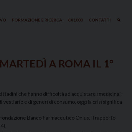
IVO
FORMAZIONE E RICERCA
8X1000
CONTATTI
MARTEDÌ A ROMA IL 1°
ittadini che hanno difficoltà ad acquistare i medicinali
 vestiario e di generi di consumo, oggi la crisi significa
la Fondazione Banco Farmaceutico Onlus. Il rapporto
4).