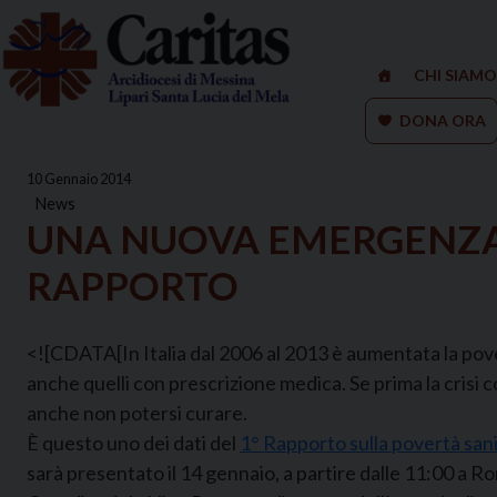
Skip
to
content
CHI SIAMO
DONA ORA
10 Gennaio 2014
News
UNA NUOVA EMERGENZA: 
RAPPORTO
<![CDATA[In Italia dal 2006 al 2013 è aumentata la pover
anche quelli con prescrizione medica. Se prima la crisi co
anche non potersi curare.
È questo uno dei dati del
1° Rapporto sulla povertà sanit
sarà presentato il 14 gennaio, a partire dalle 11:00 a R