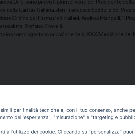
tampa Dire, sono previsti gli interventi del Presidente de
ore della Caritas Italiana, don Francesco Soddu, e del Presi
derazione Ordine dei Farmacisti Italiani, Andrea Mandelli, il 
sosalute, Stefano Brovelli.
ata lo scorso agosto in occasione della XXXIV edizione del
Segreteria e Amministrazione:
L’Ufficio è aperto tutti i giorni da lunedì a venerdì, dalle or
imili per finalità tecniche e, con il tuo consenso, anche per 
9.30 alle ore 12.30.
amento dell'esperienza", "misurazione" e "targeting e pubbli
Tel. 090.9146045
mail:
ufficiocaritas@diocesimessina.it
.
i all'utilizzo dei cookie. Cliccando su "personalizza" puoi