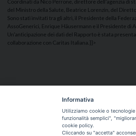
Coordinati da Nico Perrone, direttore dell’agenzia di s
del Ministro della Salute, Beatrice Lorenzin, del Dirett
Sono stati invitati tra gli altri, il Presidente della Fe
AssoGenerici, Enrique Häusermann e il Presidente di As
Un’anticipazione dei dati del Rapporto è stata present
collaborazione con Caritas Italiana.]]>
Informativa
Utilizziamo cookie o tecnologie s
funzionalità semplici", "miglior
cookie policy.
Cliccando su "accetta" acconsent