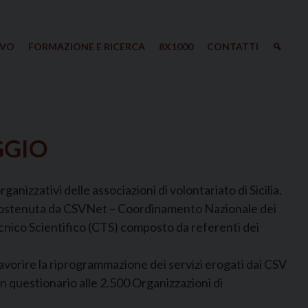
IVO
FORMAZIONE E RICERCA
8X1000
CONTATTI
GGIO
anizzativi delle associazioni di volontariato di Sicilia.
– e sostenuta da CSVNet – Coordinamento Nazionale dei
Tecnico Scientifico (CTS) composto da referenti dei
 favorire la riprogrammazione dei servizi erogati dai CSV
un questionario alle 2.500 Organizzazioni di