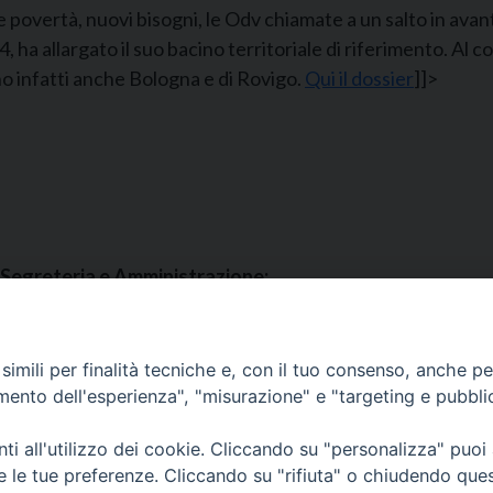
 povertà, nuovi bisogni, le Odv chiamate a un salto in avanti”
ha allargato il suo bacino territoriale di riferimento. Al co
o infatti anche Bologna e di Rovigo.
Qui il dossier
]]>
Segreteria e Amministrazione:
L’Ufficio è aperto tutti i giorni da lunedì a venerdì, dalle or
9.30 alle ore 12.30.
Tel. 090.9146045
imili per finalità tecniche e, con il tuo consenso, anche per 
mail:
ufficiocaritas@diocesimessina.it
.
amento dell'esperienza", "misurazione" e "targeting e pubbli
i all'utilizzo dei cookie. Cliccando su "personalizza" puoi
re le tue preferenze. Cliccando su "rifiuta" o chiudendo que