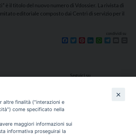
 è il titolo del nuovo numero di Vdossier. La rivista di
mitato editoriale composto dai Centri di servizio per il
condividi su
Facebook
Twitter
Pinterest
LinkedIn
WhatsApp
Telegram
Email
Prin
Seguici su
e
altre finalità ("interazioni e
cità") come specificato nella
 avere maggiori informazioni sui
sta informativa proseguirai la