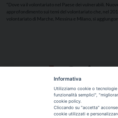
“Dove va il volontariato nel Paese dei vulnerabili. Nuove
approfondimento sui temi del volontariato che, nel 2014, 
volontariato di Marche, Messina e Milano, si aggiungon
Informativa
Utilizziamo cookie o tecnologie s
funzionalità semplici", "miglior
cookie policy.
Via Emilia, 19 (Provinciale)
Cliccando su "accetta" acconsent
98124 - Messina
cookie utilizzati e personalizza