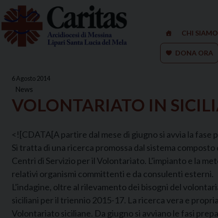
Skip
to
content
CHI SIAMO
DONA ORA
6 Agosto 2014
News
VOLONTARIATO IN SICIL
<![CDATA[A partire dal mese di giugno si avvia la fase pre
Si tratta di una ricerca promossa dal sistema composto
Centri di Servizio per il Volontariato. L'impianto e la m
relativi organismi committenti e da consulenti esterni.
L'indagine, oltre al rilevamento dei bisogni del volontar
siciliani per il triennio 2015-17. La ricerca vera e prop
Volontariato siciliane. Da giugno si avviano le fasi prep