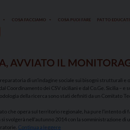
COSA FACCIAMO
COSA PUOI FARE
PATTO EDUCAT
IA, AVVIATO IL MONITORA
paratoria di un'indagine sociale sui bisogni strutturali e org
 dal Coordinamento dei CSV siciliani e dal Co.Ge. Sicilia 
etodologia della ricerca sono stati definiti da un Comitato 
iato che opera sul territorio regionale, ha pure l'intento di
ria si svolgerà nell'autunno 2014 con la somministrazione di 
aratorie.
Continua a leggere