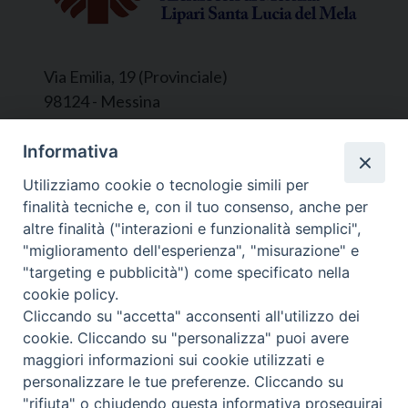
Via Emilia, 19 (Provinciale)
98124 - Messina
Segreteria e Amministrazione:
Informativa
L’Ufficio è aperto tutti i giorni da lunedì a
Utilizziamo cookie o tecnologie simili per
venerdì, dalle ore 9.30 alle ore 12.30.
finalità tecniche e, con il tuo consenso, anche per
Tel. 090.9146045
altre finalità ("interazioni e funzionalità semplici",
mail:
ufficiocaritas@diocesimessina.it
.
"miglioramento dell'esperienza", "misurazione" e
"targeting e pubblicità") come specificato nella
Seguici su
cookie policy.
Cliccando su "accetta" acconsenti all'utilizzo dei
cookie. Cliccando su "personalizza" puoi avere
maggiori informazioni sui cookie utilizzati e
personalizzare le tue preferenze. Cliccando su
© 2022 - 2025 Caritas Arcidiocesi di Messina Lipari
"rifiuta" o chiudendo questa informativa proseguirai