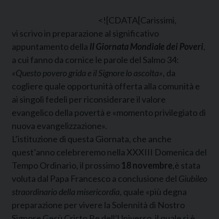
<![CDATA[
Carissimi,
vi scrivo in preparazione al significativo
appuntamento della
II Giornata Mondiale dei Poveri
,
a cui fanno da cornice le parole del Salmo 34:
«Questo povero grida e il Signore lo ascolta»
, da
cogliere quale opportunità offerta alla comunità e
ai singoli fedeli per riconsiderare il valore
evangelico della povertà e «momento privilegiato di
nuova evangelizzazione».
L’istituzione di questa Giornata, che anche
quest’anno celebreremo nella XXXIII Domenica del
Tempo Ordinario, il prossimo
18 novembre
,è stata
voluta dal Papa Francesco a conclusione del
Giubileo
straordinario della misericordia
, quale «più degna
preparazione per vivere la Solennità di Nostro
Signore Gesù Cristo Re dell’Universo, il quale si è