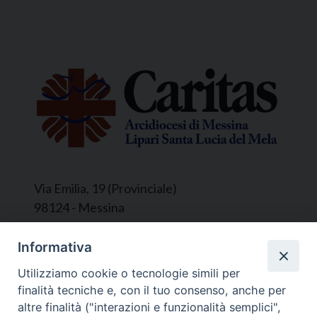
Via Emilia, 19 (Provinciale)
98124 - Messina
Segreteria e Amministrazione:
Informativa
L’Ufficio è aperto tutti i giorni da lunedì a
Utilizziamo cookie o tecnologie simili per
venerdì, dalle ore 9.30 alle ore 12.30.
finalità tecniche e, con il tuo consenso, anche per
Tel. 090.9146045
altre finalità ("interazioni e funzionalità semplici",
mail:
ufficiocaritas@diocesimessina.it
.