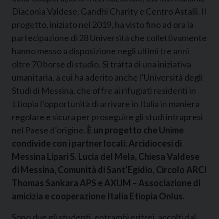
Diaconia Valdese, Gandhi Charity e Centro Astalli. Il
progetto, iniziato nel 2019, ha visto fino ad ora la
partecipazione di 28 Università che collettivamente
hanno messo a disposizione negli ultimi tre anni
oltre 70 borse di studio. Si tratta di una iniziativa
umanitaria, a cui ha aderito anche l’Università degli
Studi di Messina, che offre ai rifugiati residenti in
Etiopia l’opportunità di arrivare in Italia in maniera
regolare e sicura per proseguire gli studi intrapresi
nel Paese d’origine.
È un progetto che Unime
condivide con i partner locali: Arcidiocesi di
Messina Lipari S. Lucia del Mela, Chiesa Valdese
di Messina, Comunità di Sant’Egidio, Circolo ARCI
Thomas Sankara APS e AXUM – Associazione di
amicizia e cooperazione Italia Etiopia Onlus.
Sono due gli studenti, entrambi eritrei, accolti dal