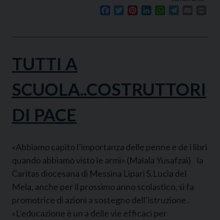
Facebook
Twitter
Pinterest
LinkedIn
WhatsApp
Telegram
Email
Prin
TUTTI A
SCUOLA..COSTRUTTORI
DI PACE
«Abbiamo capito l’importanza delle penne e de i libri
quando abbiamo visto le armi» (Malala Yusafzai) la
Caritas diocesana di Messina Lipari S.Lucia del
Mela, anche per il prossimo anno scolastico, si fa
promotrice di azioni a sostegno dell’istruzione .
«L’educazione è un a delle vie efficaci per