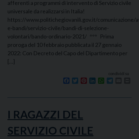
afferenti a programmi di intervento di Servizio civile
universale da realizzarsi in Italia!
https://www.politichegiovanili.gov.it/comunicazione/av
e-bandi/servizio-civile/bandi-di-selezione-
volontari/bando-ordinario-2021/ °°° Prima
proroga del 10 febbraio pubblicata il 27 gennaio
2022: Con Decreto del Capo del Dipartimento per
[…]
condividi su
Facebook
Twitter
Pinterest
LinkedIn
WhatsApp
Telegram
Email
Prin
I RAGAZZI DEL
SERVIZIO CIVILE