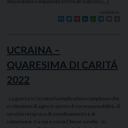
disponibilità compilando il form all’indirizzo […]
condividi su
Facebook
Twitter
Pinterest
LinkedIn
WhatsApp
Telegram
Email
Prin
UCRAINA –
QUARESIMA DI CARITÁ
2022
La guerra in Ucraina ha implicazioni complesse che
ci chiedono di agire in spirito di corresponsabilità, di
servizio reciproco di coordinamento e di
comunione, tra noi e con la Chiese sorelle. In