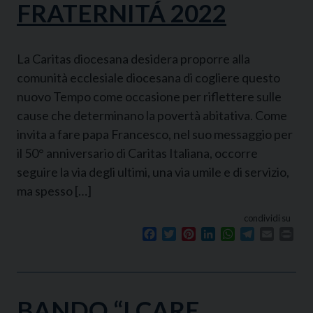
FRATERNITÁ 2022
La Caritas diocesana desidera proporre alla
comunità ecclesiale diocesana di cogliere questo
nuovo Tempo come occasione per riflettere sulle
cause che determinano la povertà abitativa. Come
invita a fare papa Francesco, nel suo messaggio per
il 50° anniversario di Caritas Italiana, occorre
seguire la via degli ultimi, una via umile e di servizio,
ma spesso […]
condividi su
Facebook
Twitter
Pinterest
LinkedIn
WhatsApp
Telegram
Email
Prin
BANDO “I CARE,