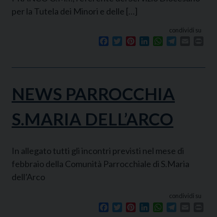
per la Tutela dei Minori e delle […]
condividi su
Facebook
Twitter
Pinterest
LinkedIn
WhatsApp
Telegram
Email
Prin
NEWS PARROCCHIA
S.MARIA DELL’ARCO
In allegato tutti gli incontri previsti nel mese di
febbraio della Comunità Parrocchiale di S.Maria
dell’Arco
condividi su
Facebook
Twitter
Pinterest
LinkedIn
WhatsApp
Telegram
Email
Prin