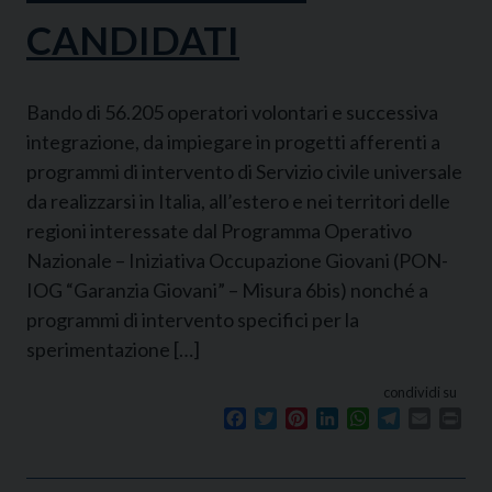
CANDIDATI
Bando di 56.205 operatori volontari e successiva
integrazione, da impiegare in progetti afferenti a
programmi di intervento di Servizio civile universale
da realizzarsi in Italia, all’estero e nei territori delle
regioni interessate dal Programma Operativo
Nazionale – Iniziativa Occupazione Giovani (PON-
IOG “Garanzia Giovani” – Misura 6bis) nonché a
programmi di intervento specifici per la
sperimentazione […]
condividi su
Facebook
Twitter
Pinterest
LinkedIn
WhatsApp
Telegram
Email
Prin