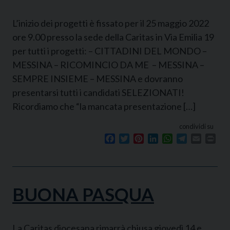
L’inizio dei progetti è fissato per il 25 maggio 2022
ore 9.00 presso la sede della Caritas in Via Emilia 19
per tutti i progetti: – CITTADINI DEL MONDO –
MESSINA – RICOMINCIO DA ME – MESSINA –
SEMPRE INSIEME – MESSINA e dovranno
presentarsi tutti i candidati SELEZIONATI!
Ricordiamo che “la mancata presentazione […]
condividi su
Facebook
Twitter
Pinterest
LinkedIn
WhatsApp
Telegram
Email
Prin
BUONA PASQUA
La Caritas diocesana rimarrà chiusa giovedì 14 e