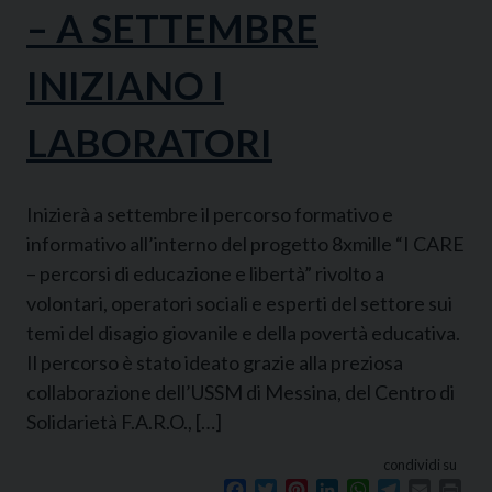
– A SETTEMBRE
INIZIANO I
LABORATORI
Inizierà a settembre il percorso formativo e
informativo all’interno del progetto 8xmille “I CARE
– percorsi di educazione e libertà” rivolto a
volontari, operatori sociali e esperti del settore sui
temi del disagio giovanile e della povertà educativa.
Il percorso è stato ideato grazie alla preziosa
collaborazione dell’USSM di Messina, del Centro di
Solidarietà F.A.R.O., […]
condividi su
Facebook
Twitter
Pinterest
LinkedIn
WhatsApp
Telegram
Email
Prin