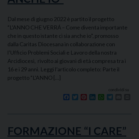
Dal mese di giugno 2022 è partito il progetto
“L’ANNO CHE VERRÁ – Come diventa importante
che in questo istante ci sia anche io”, promosso
dalla Caritas Diocesana in collaborazione con
l’Ufficio Problemi Sociali e Lavoro della nostra
Arcidiocesi, rivolto ai giovani di età compresa tra i
16 e i 29 anni. Leggi l’articolo completo: Parte il
progetto “L’ANNO […]
condividi su
Facebook
Twitter
Pinterest
LinkedIn
WhatsApp
Telegram
Email
Prin
FORMAZIONE “I CARE”