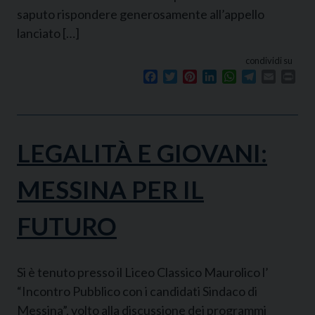
saputo rispondere generosamente all’appello
lanciato […]
condividi su
Facebook
Twitter
Pinterest
LinkedIn
WhatsApp
Telegram
Email
Prin
LEGALITÀ E GIOVANI:
MESSINA PER IL
FUTURO
Si è tenuto presso il Liceo Classico Maurolico l’
“Incontro Pubblico con i candidati Sindaco di
Messina”, volto alla discussione dei programmi