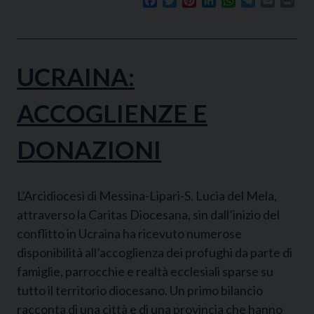
Facebook
Twitter
Pinterest
LinkedIn
WhatsApp
Telegram
Email
Prin
UCRAINA:
ACCOGLIENZE E
DONAZIONI
L’Arcidiocesi di Messina-Lipari-S. Lucia del Mela,
attraverso la Caritas Diocesana, sin dall’inizio del
conflitto in Ucraina ha ricevuto numerose
disponibilità all’accoglienza dei profughi da parte di
famiglie, parrocchie e realtà ecclesiali sparse su
tutto il territorio diocesano. Un primo bilancio
racconta di una città e di una provincia che hanno