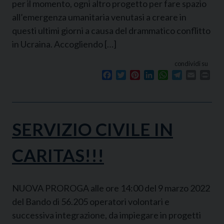
per il momento, ogni altro progetto per fare spazio
all’emergenza umanitaria venutasi a creare in
questi ultimi giorni a causa del drammatico conflitto
in Ucraina. Accogliendo […]
condividi su
Facebook
Twitter
Pinterest
LinkedIn
WhatsApp
Telegram
Email
Prin
SERVIZIO CIVILE IN
CARITAS!!!
NUOVA PROROGA alle ore 14:00 del 9 marzo 2022
del Bando di 56.205 operatori volontari e
successiva integrazione, da impiegare in progetti