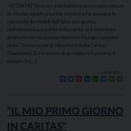
<![CDATA["Riuscire a diffondere la consapevolezza
di ciò che significa carità, riuscire a far passare la
comunità dei fedeli dall’idea, pur giusta,
dell’elemosina a quella della carità: si è orientato
anzitutto verso questo obiettivo il lungo cammino
della Chiesa locale di Messina e della Caritas
Diocesana. Si è trattato di accogliere il povero, il
malato, lo […]
condividi su
Facebook
Twitter
Pinterest
LinkedIn
WhatsApp
Telegram
Email
Prin
"IL MIO PRIMO GIORNO
IN CARITAS"