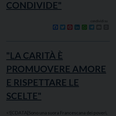
CONDIVIDE"
condividi su
Facebook
Twitter
Pinterest
LinkedIn
WhatsApp
Telegram
Email
Prin
"LA CARITÀ È
PROMUOVERE AMORE
E RISPETTARE LE
SCELTE"
<![CDATA[Sono una suora Francescana dei poveri,