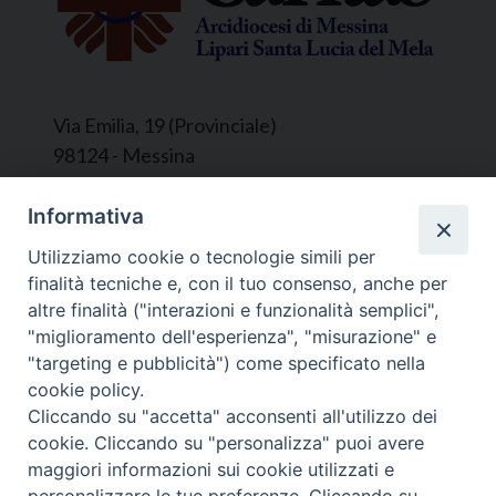
Via Emilia, 19 (Provinciale)
98124 - Messina
Segreteria e Amministrazione:
Informativa
L’Ufficio è aperto tutti i giorni da lunedì a
Utilizziamo cookie o tecnologie simili per
venerdì, dalle ore 9.30 alle ore 12.30.
finalità tecniche e, con il tuo consenso, anche per
Tel. 090.9146045
altre finalità ("interazioni e funzionalità semplici",
mail:
ufficiocaritas@diocesimessina.it
.
"miglioramento dell'esperienza", "misurazione" e
"targeting e pubblicità") come specificato nella
Seguici su
cookie policy.
Cliccando su "accetta" acconsenti all'utilizzo dei
cookie. Cliccando su "personalizza" puoi avere
maggiori informazioni sui cookie utilizzati e