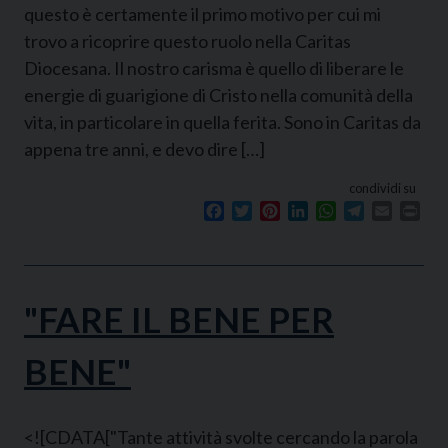
questo è certamente il primo motivo per cui mi
trovo a ricoprire questo ruolo nella Caritas
Diocesana. Il nostro carisma è quello di liberare le
energie di guarigione di Cristo nella comunità della
vita, in particolare in quella ferita. Sono in Caritas da
appena tre anni, e devo dire […]
condividi su
Facebook
Twitter
Pinterest
LinkedIn
WhatsApp
Telegram
Email
Prin
"FARE IL BENE PER
BENE"
<![CDATA["Tante attività svolte cercando la parola