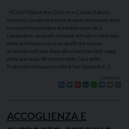
<![CDATA[Save the Children e Caritas Italiana
uniscono i propri sforzi e le proprie risorse per dare
un concreto sostegno ai bambini sbarcati a
Lampedusa, sia quelli scampati al tragico naufragio
della settimana scorsa sia quelli che stanno
arrivando sull’isola dopo altrettanti terribili viaggi
della speranza. All’interno della Casa della
Fraternità della parrocchia di San Gerlando […]
condividi su
Facebook
Twitter
Pinterest
LinkedIn
WhatsApp
Telegram
Email
Prin
ACCOGLIENZA E