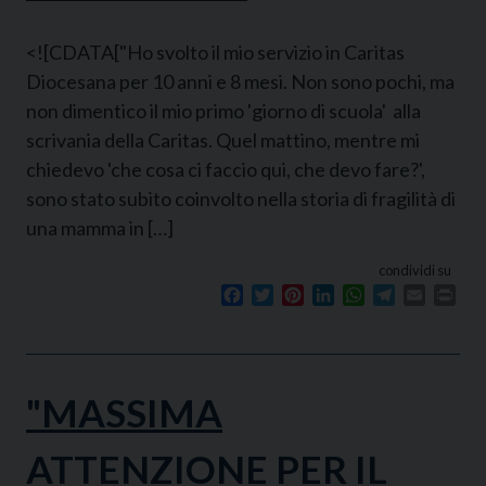
<![CDATA["Ho svolto il mio servizio in Caritas
Diocesana per 10 anni e 8 mesi. Non sono pochi, ma
non dimentico il mio primo 'giorno di scuola' alla
scrivania della Caritas. Quel mattino, mentre mi
chiedevo 'che cosa ci faccio qui, che devo fare?',
sono stato subito coinvolto nella storia di fragilità di
una mamma in […]
condividi su
Facebook
Twitter
Pinterest
LinkedIn
WhatsApp
Telegram
Email
Prin
"MASSIMA
ATTENZIONE PER IL