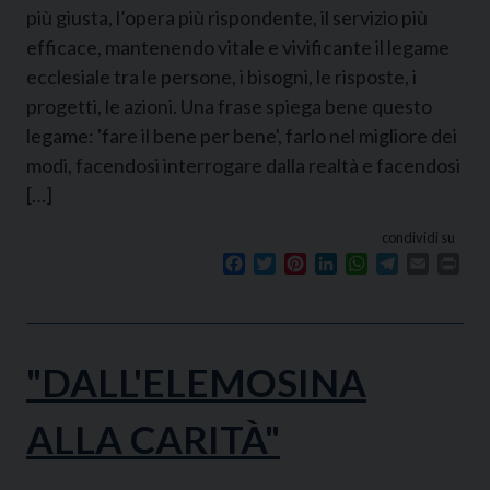
più giusta, l’opera più rispondente, il servizio più
efficace, mantenendo vitale e vivificante il legame
ecclesiale tra le persone, i bisogni, le risposte, i
progetti, le azioni. Una frase spiega bene questo
legame: 'fare il bene per bene', farlo nel migliore dei
modi, facendosi interrogare dalla realtà e facendosi
[…]
condividi su
Facebook
Twitter
Pinterest
LinkedIn
WhatsApp
Telegram
Email
Prin
"DALL'ELEMOSINA
ALLA CARITÀ"