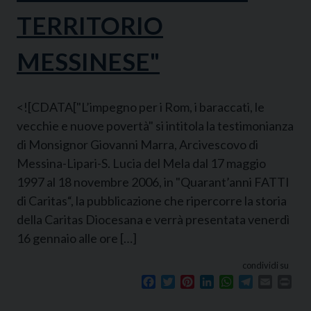
TERRITORIO
MESSINESE"
<![CDATA["L’impegno per i Rom, i baraccati, le
vecchie e nuove povertà" si intitola la testimonianza
di Monsignor Giovanni Marra, Arcivescovo di
Messina-Lipari-S. Lucia del Mela dal 17 maggio
1997 al 18 novembre 2006, in "Quarant’anni FATTI
di Caritas“, la pubblicazione che ripercorre la storia
della Caritas Diocesana e verrà presentata venerdì
16 gennaio alle ore […]
condividi su
Facebook
Twitter
Pinterest
LinkedIn
WhatsApp
Telegram
Email
Prin