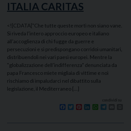
ITALIA CARITAS
<![CDATA["Che tutte queste morti non siano vane.
Si riveda l’intero approccio europeo e italiano
all’accoglienza di chi fugge da guerre e
persecuzioni e si predispongano corridoi umanitari,
distribuendoli nei vari paesi europei. Mentre la
"globalizzazione dell’indifferenza” denunciata da
papa Francesco miete migliaia di vittime e noi
rischiamo di impaludarci nel dibattito sulla
legislazione, il Mediterraneo […]
condividi su
Facebook
Twitter
Pinterest
LinkedIn
WhatsApp
Telegram
Email
Prin