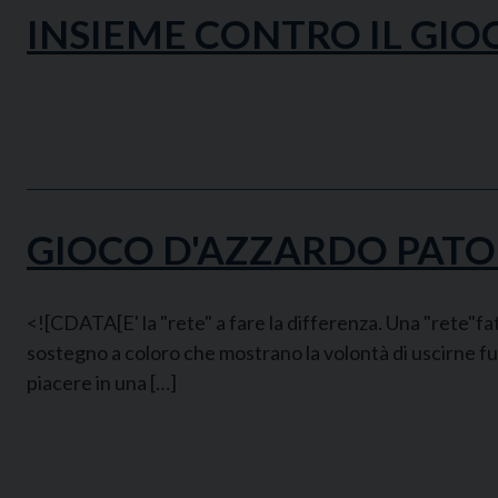
INSIEME CONTRO IL GI
GIOCO D'AZZARDO PATO
<![CDATA[E' la "rete" a fare la differenza. Una "rete"fa
sostegno a coloro che mostrano la volontà di uscirne fu
piacere in una […]