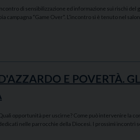
incontro di sensibilizzazione ed informazione sui rischi del 
ampia campagna “Game Over”. L’incontro si è tenuto nel salo
'AZZARDO E POVERTÀ. GL
A
ali opportunità per uscirne? Come può intervenire la comu
 dedicati nelle parrocchie della Diocesi. I prossimi incontri 