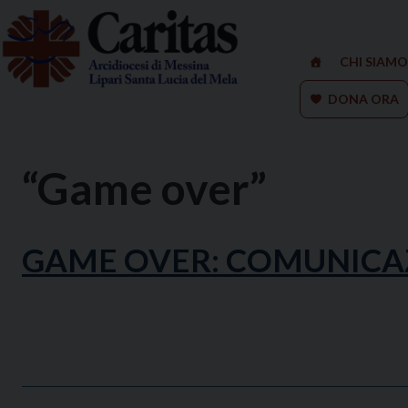
Skip
to
content
CHI SIAMO
DONA ORA
“Game over”
GAME OVER: COMUNICAZ