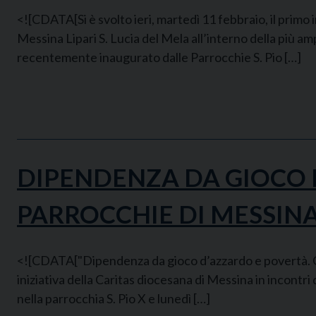
<![CDATA[Si è svolto ieri, martedì 11 febbraio, il primo 
Messina Lipari S. Lucia del Mela all’interno della più 
recentemente inaugurato dalle Parrocchie S. Pio […]
DIPENDENZA DA GIOCO D
PARROCCHIE DI MESSIN
<![CDATA["Dipendenza da gioco d’azzardo e povertà. Qu
iniziativa della Caritas diocesana di Messina in incontri
nella parrocchia S. Pio X e lunedì […]