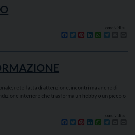
CO
condividi su
Facebook
Twitter
Pinterest
LinkedIn
WhatsApp
Telegram
Email
Prin
FORMAZIONE
nale, rete fatta di attenzione, incontri ma anche di
ondizione interiore che trasforma un hobby o un piccolo
condividi su
Facebook
Twitter
Pinterest
LinkedIn
WhatsApp
Telegram
Email
Prin