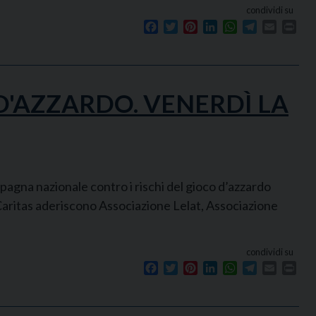
condividi su
Facebook
Twitter
Pinterest
LinkedIn
WhatsApp
Telegram
Email
Prin
D'AZZARDO. VENERDÌ LA
gna nazionale contro i rischi del gioco d’azzardo
 Caritas aderiscono Associazione Lelat, Associazione
condividi su
Facebook
Twitter
Pinterest
LinkedIn
WhatsApp
Telegram
Email
Prin