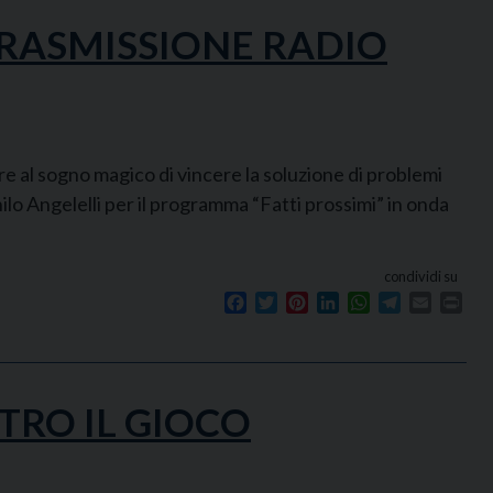
TRASMISSIONE RADIO
re al sogno magico di vincere la soluzione di problemi
ilo Angelelli per il programma “Fatti prossimi” in onda
condividi su
Facebook
Twitter
Pinterest
LinkedIn
WhatsApp
Telegram
Email
Prin
TRO IL GIOCO