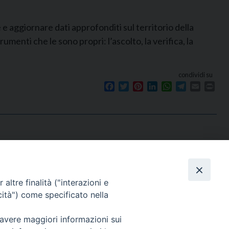
 aggiornare dati approfonditi sul territorio della
menti che le sono propri: l’ascolto, la verifica, la
condividi su
Facebook
Twitter
Pinterest
LinkedIn
WhatsApp
Telegram
Email
Prin
Seguici su
e
altre finalità ("interazioni e
cità") come specificato nella
 avere maggiori informazioni sui