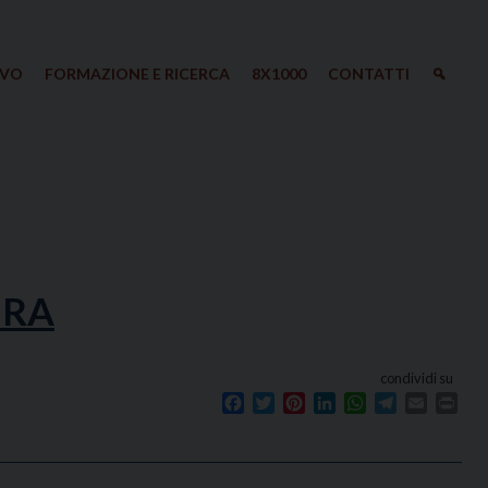
IVO
FORMAZIONE E RICERCA
8X1000
CONTATTI
URA
condividi su
Facebook
Twitter
Pinterest
LinkedIn
WhatsApp
Telegram
Email
Prin