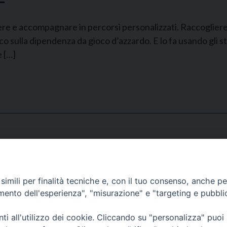
re e accompagnare in percorsi personalizzati. Raccogliere e
 sulla dipendenza da gioco d’azzardo. E lo fa usando gli stru
e […]
Segreteria e Amministrazione:
L’Ufficio è aperto tutti i giorni da lunedì a venerdì, dalle or
imili per finalità tecniche e, con il tuo consenso, anche per 
9.30 alle ore 12.30.
amento dell'esperienza", "misurazione" e "targeting e pubbli
Tel. 090.9146045
mail:
ufficiocaritas@diocesimessina.it
.
i all'utilizzo dei cookie. Cliccando su "personalizza" puoi