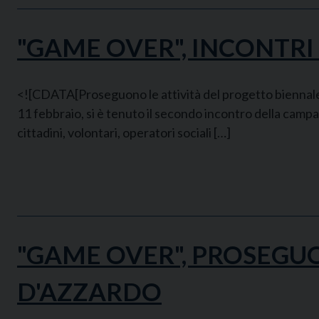
"GAME OVER", INCONTRI
<![CDATA[Proseguono le attività del progetto biennale "
11 febbraio, si è tenuto il secondo incontro della campa
cittadini, volontari, operatori sociali […]
"GAME OVER", PROSEGUO
D'AZZARDO