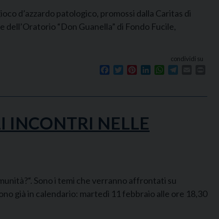
gioco d’azzardo patologico, promossi dalla Caritas di
ne dell’Oratorio “Don Guanella” di Fondo Fucile,
condividi su
Facebook
Twitter
Pinterest
LinkedIn
WhatsApp
Telegram
Email
Prin
I INCONTRI NELLE
nità?“. Sono i temi che verranno affrontati su
sono già in calendario: martedì 11 febbraio alle ore 18,30