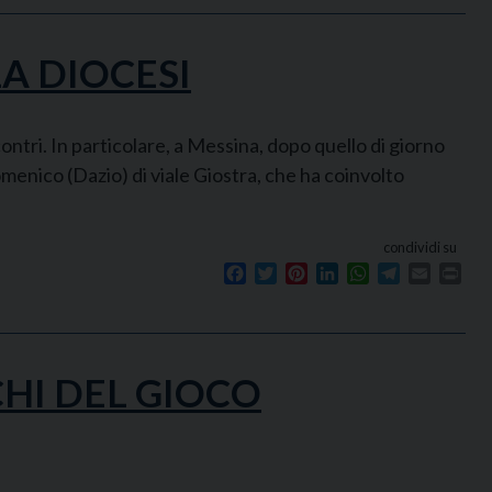
A DIOCESI
tri. In particolare, a Messina, dopo quello di giorno
menico (Dazio) di viale Giostra, che ha coinvolto
condividi su
Facebook
Twitter
Pinterest
LinkedIn
WhatsApp
Telegram
Email
Prin
CHI DEL GIOCO