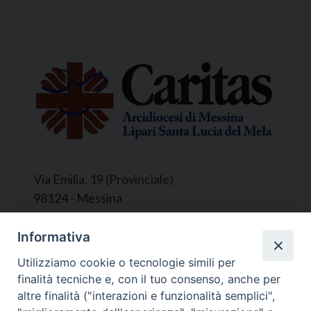
Via Emilia, 19 (Provinciale)
98124 - Messina
Segreteria e Amministrazione:
Informativa
L’Ufficio è aperto tutti i giorni da lunedì a
Utilizziamo cookie o tecnologie simili per
venerdì, dalle ore 9.30 alle ore 12.30.
finalità tecniche e, con il tuo consenso, anche per
Tel. 090.9146045
altre finalità ("interazioni e funzionalità semplici",
mail:
ufficiocaritas@diocesimessina.it
.