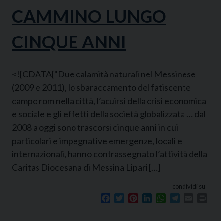
CAMMINO LUNGO
CINQUE ANNI
<![CDATA["Due calamità naturali nel Messinese
(2009 e 2011), lo sbaraccamento del fatiscente
campo rom nella città, l’acuirsi della crisi economica
e sociale e gli effetti della società globalizzata … dal
2008 a oggi sono trascorsi cinque anni in cui
particolari e impegnative emergenze, locali e
internazionali, hanno contrassegnato l’attività della
Caritas Diocesana di Messina Lipari […]
condividi su
Facebook
Twitter
Pinterest
LinkedIn
WhatsApp
Telegram
Email
Prin