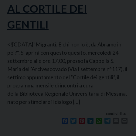
AL CORTILE DEI
GENTILI
<![CDATA["Migranti. E chi non lo è, da Abramo in
poi?". Si aprirà con questo quesito, mercoledì 24
settembre alle ore 17,00, presso la Cappella S.
Maria dell’Arcivescovado (Via I settembre n°117), il
settimo appuntamento del “Cortile dei gentili”, il
programma mensile di incontri a cura
della Biblioteca Regionale Universitaria di Messina,
nato per stimolare il dialogo […]
condividi su
Facebook
Twitter
Pinterest
LinkedIn
WhatsApp
Telegram
Email
Prin