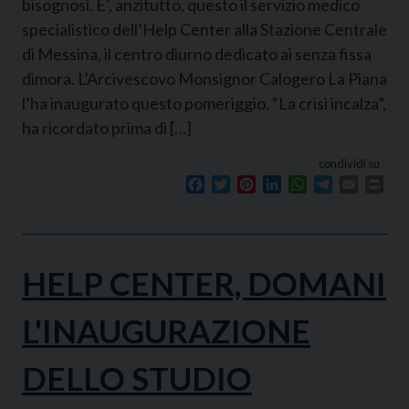
bisognosi. E’, anzitutto, questo il servizio medico
specialistico dell’Help Center alla Stazione Centrale
di Messina, il centro diurno dedicato ai senza fissa
dimora. L’Arcivescovo Monsignor Calogero La Piana
l’ha inaugurato questo pomeriggio. “La crisi incalza”,
ha ricordato prima di […]
condividi su
Facebook
Twitter
Pinterest
LinkedIn
WhatsApp
Telegram
Email
Prin
HELP CENTER, DOMANI
L'INAUGURAZIONE
DELLO STUDIO