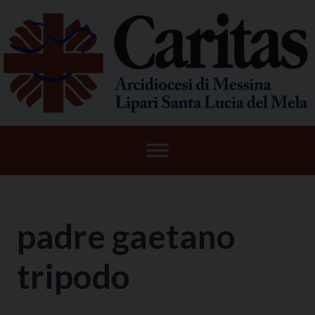
Skip
to
content
padre gaetano
tripodo