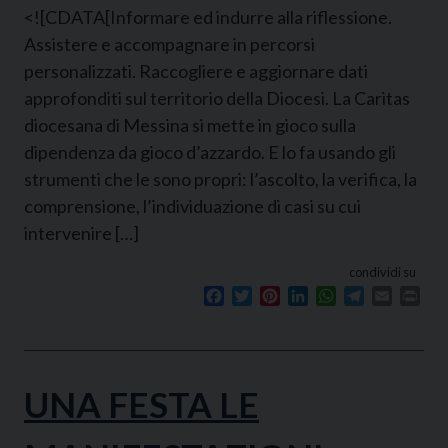
<![CDATA[Informare ed indurre alla riflessione.
Assistere e accompagnare in percorsi
personalizzati. Raccogliere e aggiornare dati
approfonditi sul territorio della Diocesi. La Caritas
diocesana di Messina si mette in gioco sulla
dipendenza da gioco d’azzardo. E lo fa usando gli
strumenti che le sono propri: l’ascolto, la verifica, la
comprensione, l’individuazione di casi su cui
intervenire […]
condividi su
Facebook
Twitter
Pinterest
LinkedIn
WhatsApp
Telegram
Email
Prin
UNA FESTA LE