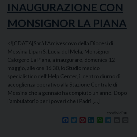
INAUGURAZIONE CON
MONSIGNOR LA PIANA
<![CDATA[Sarà l’Arcivescovo della Diocesi di
Messina Lipari S. Lucia del Mela, Monsignor
Calogero La Piana, a inaugurare, domenica 12
maggio, alle ore 16.30, lo Studio medico
specialistico dell’Help Center, il centro diurno di
accoglienza operativo alla Stazione Centrale di
Messina che a gennaio ha compiuto un anno. Dopo
l’ambulatorio per i poveri che i Padri […]
condividi su
Facebook
Twitter
Pinterest
LinkedIn
WhatsApp
Telegram
Email
Prin